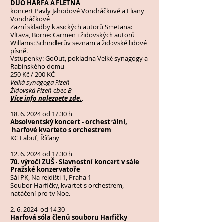
DUO HARFA A FLÉTNA
koncert Pavly Jahodové Vondráčkové a Eliany
Vondráčkové
Zazní skladby klasických autorů Smetana:
Vltava, Borne: Carmen i židovských autorů
Willams: Schindlerův seznam a židovské lidové
písně.
Vstupenky: GoOut, pokladna Velké synagogy a
Rabínského domu
250 Kč / 200 KČ
Velká synagoga Plzeň
Židovská Plzeň obec B
Více info naleznete zde.
.
18. 6. 2024
od 17.30 h
Absolventský koncert - orchestrální,
harfové kvarteto s orchestrem
KC Labuť, Říčany
12. 6. 2024
od 17.30 h
70. výročí ZUŠ - Slavnostní koncert v sále
Pražské konzervatoře
Sál PK, Na rejdišti 1, Praha 1
Soubor Harfičky, kvartet s orchestrem,
natáčení pro tv Noe.
2. 6. 2024 od 14.30
Harfová sóla členů souboru Harfičky