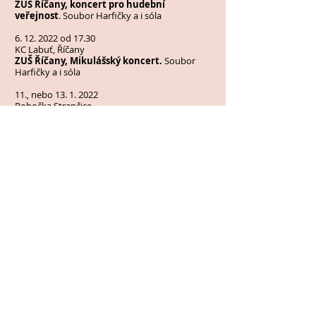
ZUŠ Říčany, koncert pro hudební
veřejnost
. Soubor Harfičky a i sóla
6. 12. 2022
od 17.30
KC Labuť, Říčany
ZUŠ Říčany, Mikulášský koncert.
Soubor
Harfičky a i sóla
11., nebo
13. 1. 2022
Pobočka Strančice
ZUŠ Říčany, interní koncert.
Sólové skladby
31. 1. 2023
od 17.30
KC Labuť, Říčany
ZUŠ Říčany, pololetní koncert
21-26. srpen 2022
Zámek Berchtold
letní harfove kursy a soustředění Harfiček
26. srpen 2022
Velký letní harfový koncert
Zámek Berchtold
Kateřina Englichová, Pavla Jahodová
Vondráčková - harfa
Eliana Vondráčková - příčná flétna
Dětský harfový soubor HARFIČKY