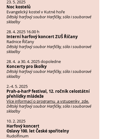
23. 5. 2025
Noc kostelů
Evangelický kostel v Kutné hoře
Dětský harfový soubor Harfičky, sóla i souborové
skladby
28. 4. 2025 16.00
h
Interní harfový koncert ZUŠ Říčany
Radnice Říčany
Dětský harfový soubor Harfičky, sóla i souborové
skladby
28. 4. a
30. 4. 2025
dopoledne
Koncerty pro školky
Dětský harfový soubor Harfičky, sóla i souborové
skladby
2.-4. 5. 2025
Prah-a-harP festival, 12. ročník celostátní
přehlídky mládeže
Více informací o programu a vstupenky zde.
Dětský harfový soubor Harfičky, sóla i souborové
skladby
10. 2. 2025
Harfový koncert
Oslavy 100. let České spořitelny
Rudolfinum