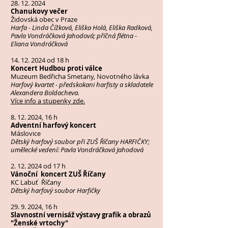
28. 12. 2024
Chanukovy večer
Židovská obec v Praze
Harfa - Linda Čížková, Eliška Holá, Eliška Radková,
Pavla Vondráčková Jahodová; příčná flétna -
Eliana Vondráčková
14. 12. 2024
od 18 h
Koncert Hudbou proti válce
Muzeum Bedřicha Smetany, Novotného lávka
Harfový kvartet - předskokani harfisty a skladatele
Alexandera Boldacheva.
Více info a stupenky zde.
8. 12. 2024
, 16 h
Adventní harfový koncert
Máslovice
Dětský harfový soubor při ZUŠ Říčany HARFIČKY;
umělecké vedení: Pavla Vondráčková Jahodová
2. 12. 2024
od 17 h
Vánoční koncert ZUŠ Říčany
KC Labuť Říčany
Dětský harfový soubor Harfičky
29. 9. 2024
, 16 h
Slavnostní vernisáž výstavy grafik a obrazů
"Ženské vrtochy"