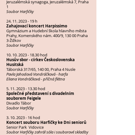
Jeruzalémská synagoga, Jeruzalémská 7, Praha
1
Soubor Harfičky
24. 11. 2023 - 19
h
Zahajovací koncert Harpissimo
Gymnázium a Hudební škola hlavního města
Prahy, Komenského nám. 400/9, 130 00 Praha
3-Žižkov
Soubor Harfičky
10. 10. 2023 - 18.30
hod
Husův sbor - církev Československa
Husitská
Táborská 317/65, 140 00, Praha 4 Nusle
Pavla Jahodová Vondráčková - harfa
Eliana Vondráčková - příčná flétna
5. 11. 2023 - 13.30
hod
Společné představení s divadelním
souborem Feigele
Divadlo Tábor
Soubor Harfičky
3. 10. 2023 - 16
hod
Koncert souboru Harfičky ke Dni seniorů
Senior Park Vidovice
Soubor Harfičky zahrál sóla i souborové skladby