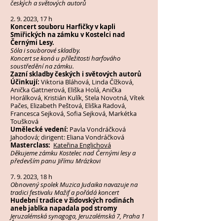
českých a světových autorů
2. 9. 2023, 17 h
Koncert souboru Harfičky v kapli
Smiřických na zámku v Kostelci nad
Černými Lesy.
Sóla i souborové skladby.
Koncert se koná u příležitosti harfováho
soustředění na zámku.
Zazní skladby českých i světových autorů
Účinkují:
Viktoria Bláhová, Linda Čížková,
Anička Gattnerová, Eliška Holá, Anička
Horálková, Kristián Kulík, Stela Novotná, Vítek
Pačes, Elizabeth Peštová, Eliška Radová,
Francesca Sejková, Sofia Sejková, Markétka
Toušková
Umělecké vedení:
Pavla Vondráčková
Jahodová; dirigent: Eliana Vondráčková
Masterclass:
Kateřina Englichová
Děkujeme zámku Kostelec nad Černými lesy a
především panu Jiřímu Mrázkovi
7. 9. 2023, 18 h
Obnovený spolek Muzica Judaika navazuje na
tradici festivalu Mažif a pořádá koncert
Hudební tradice v židovských rodinách
aneb jablka napadala pod stromy
Jeruzalémská synagoga, Jeruzalémská 7, Praha 1