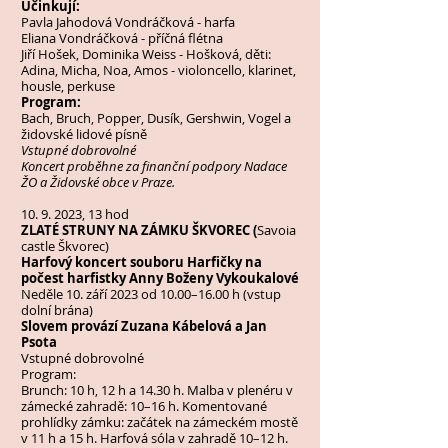
Účinkují:
Pavla Jahodová Vondráčková - harfa
Eliana Vondráčková - příčná flétna
Jiří Hošek, Dominika Weiss - Hošková, děti:
Adina, Micha, Noa, Amos - violoncello, klarinet,
housle, perkuse
Program:
Bach, Bruch, Popper, Dusík, Gershwin, Vogel a
židovské lidové písně
Vstupné dobrovolné
Koncert proběhne za finanční podpory Nadace
ŽO a Židovské obce v Praze.
10. 9. 2023
, 13 hod
ZLATÉ STRUNY NA ZÁMKU ŠKVOREC (
Savoia
castle Škvorec)
Harfový koncert souboru Harfičky na
počest harfistky Anny Boženy Vykoukalové
Neděle 10. září 2023 od 10.00–16.00 h (vstup
dolní brána)
Slovem provází Zuzana Kábelová a Jan
Psota
Vstupné dobrovolné
Program:
Brunch: 10 h, 12 h a 14.30 h. Malba v plenéru v
zámecké zahradě: 10–16 h. Komentované
prohlídky zámku: začátek na zámeckém mostě
v 11 h a 15 h. Harfová sóla v zahradě 10–12 h.