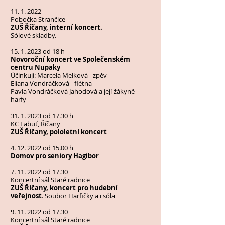
11. 1. 2022
Pobočka Strančice
ZUŠ Říčany, interní koncert.
Sólové skladby.
15. 1. 2023
od 18 h
Novoroční koncert ve Společenském
centru Nupaky
Účinkují: Marcela Melková - zpěv
Eliana Vondráčková - flétna
Pavla Vondráčková Jahodová a její žákyně -
harfy
31. 1. 2023
od 17.30 h
KC Labuť, Říčany
ZUŠ Říčany, pololetní koncert
4. 12. 2022
od 15.00 h
Domov pro seniory Hagibor
7. 11. 2022
od 17.30
Koncertní sál Staré radnice
ZUŠ Říčany, koncert pro hudební
veřejnost
. Soubor Harfičky a i sóla
9. 11. 2022
od 17.30
Koncertní sál Staré radnice