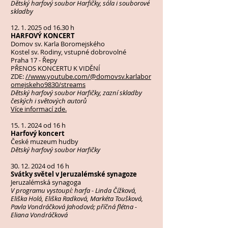
Dětský harfový soubor Harfičky, sóla i souborové
skladby
12. 1. 2025
od 16.30 h
HARFOVÝ KONCERT
Domov sv. Karla Boromejského
Kostel sv. Rodiny, vstupné dobrovolné
Praha 17 - Řepy
PŘENOS KONCERTU K VIDĚNÍ
ZDE:
//www.youtube.com/@domovsv.karlabor
omejskeho9830/streams
Dětský harfový soubor Harfičky, zazní skladby
českých i světových autorů
Více informací zde.
15. 1. 2024
od 16 h
Harfový koncert
České muzeum hudby
Dětský harfový soubor Harfičky
30. 12. 2024
od 16 h
Svátky světel v Jeruzalémské synagoze
Jeruzalémská synagoga
V programu vystoupí: harfa - Linda Čížková,
Eliška Holá, Eliška Radková, Markéta Toušková,
Pavla Vondráčková Jahodová; příčná flétna -
Eliana Vondráčková