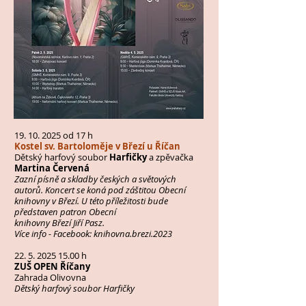
19. 10. 2025
od 17 h
Kostel sv. Bartoloměje v Březí u Říčan
Dětský harfový soubor
Harfičky
a zpěvačka
Martina Červená
Zazní písně a skladby českých a světových
autorů. Koncert se koná pod záštitou Obecní
knihovny v Březí. U této příležitosti bude
představen patron Obecní
knihovny Březí Jiří Pasz.
Více info - Facebook: knihovna.brezi.2023
22. 5. 2025 15.00
h
ZUŠ OPEN Říčany
Zahrada Olivovna
Dětský harfový soubor Harfičky