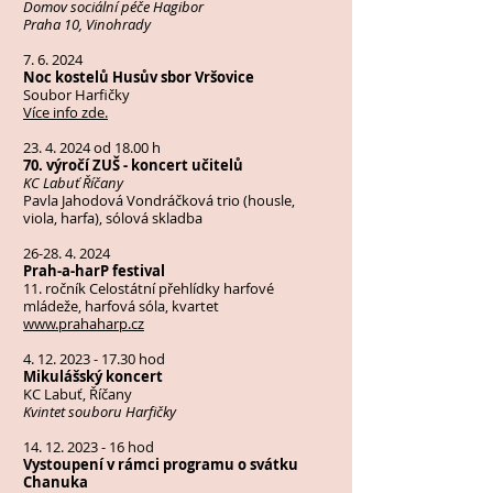
Domov sociální péče Hagibor
Praha 10, Vinohrady
7. 6. 2024
Noc kostelů Husův sbor Vršovice
Soubor Harfičky
Více info zde.
23. 4. 2024
od 18.00 h
70. výročí ZUŠ - koncert učitelů
KC Labuť Říčany
Pavla Jahodová Vondráčková trio (housle,
viola, harfa), sólová skladba
26-28. 4. 2024
Prah-a-harP festival
11. ročník Celostátní přehlídky harfové
mládeže, harfová sóla, kvartet
www.prahaharp.cz
4. 12. 2023 - 17.30
hod
Mikulášský koncert
KC Labuť, Říčany
Kvintet souboru Harfičky
14. 12. 2023 - 16
hod
Vystoupení v rámci programu o svátku
Chanuka