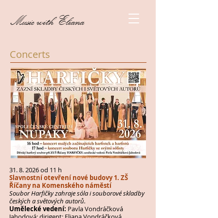
Music with Eliana
Concerts
31. 8. 2026
od 11 h
Slavnostní otevření nové budovy 1. ZŠ
Říčany na Komenského náměstí
Soubor Harfičky zahraje sóla i souborové skladby
českých a světových autorů.
Umělecké vedení:
Pavla Vondráčková
Jahodová; dirigent: Eliana Vondráčková