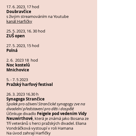
17. 6. 2023
, 17 hod
Doubravčice
s živým streamováním na Youtube
kanál Harfičky
25. 5. 2023
, 16. 30 hod
ZUŠ open
27. 5. 2023
, 15 hod
Polná
2. 6. 2023 18 hod
Noc kostelů
Mnichovice
5. - 7. 5 2023
Pražský harfový festival
26. 3. 2023 16.30
h
Synagoga Strančice
Spolek pro oživení Strančické synagogy zve na
divadelní představení pro děti i dospělé
Účinkuje divadlo
Feigele pod vedením Vidy
Neuwirthové
, která je známá jako Bosana ze
Tří veteránů s herci pražských divadel. Eliana
Vondráčková vystoupí v roli Hamana
Na úvod zahrají Harfičky