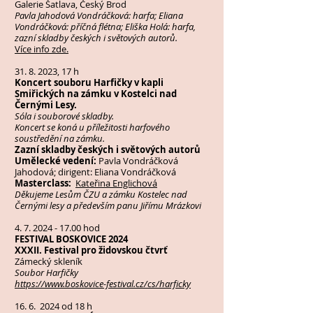
Galerie Šatlava, Český Brod
Pavla Jahodová Vondráčková: harfa; Eliana
Vondráčková: příčná flétna; Eliška Holá: harfa,
zazní skladby českých i světových autorů.
Více info zde.
31. 8. 2023
, 17 h
Koncert souboru Harfičky v kapli
Smiřických na zámku v Kostelci nad
Černými Lesy.
Sóla i souborové skladby.
Koncert se koná u příležitosti harfového
soustředění na zámku.
Zazní skladby českých i světových autorů
Umělecké vedení:
Pavla Vondráčková
Jahodová; dirigent: Eliana Vondráčková
Masterclass:
Kateřina Englichová
Děkujeme Lesům ČZU a zámku Kostelec nad
Černými lesy a především panu Jiřímu Mrázkovi
4. 7. 2024 - 17.00
hod
FESTIVAL BOSKOVICE 2024
XXXII. Festival pro židovskou čtvrť
Zámecký skleník
Soubor Harfičky
https://www.boskovice-festival.cz/cs/harficky
16. 6. 2024 od 18 h