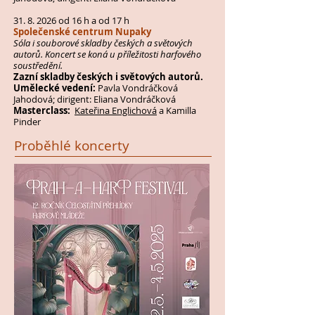
31. 8. 2026
od 16 h a od 17 h
Společenské centrum Nupaky
Sóla i souborové skladby českých a světových
autorů.
Koncert se koná u příležitosti harfového
soustředění.
Zazní skladby českých i světových autorů.
Umělecké vedení:
Pavla Vondráčková
Jahodová; dirigent: Eliana Vondráčková
Masterclass:
Kateřina Englichová
a Kamilla
Pinder
Proběhlé koncerty